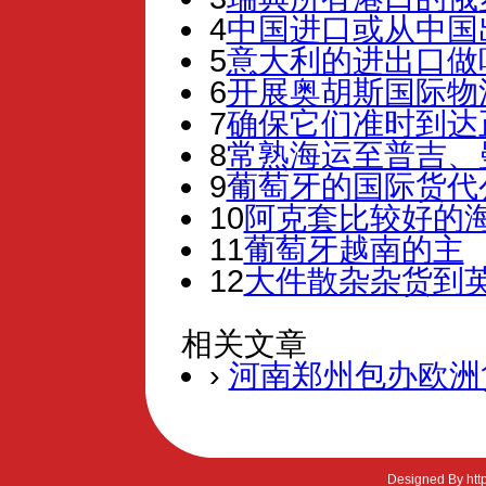
4
中国进口或从中国
5
意大利的进出口做
6
开展奥胡斯国际物
7
确保它们准时到达
8
常熟海运至普吉、
9
葡萄牙的国际货代
10
阿克套比较好的
11
葡萄牙越南的​​主
12
大件散杂杂货到
相关文章
›
河南郑州包办欧洲
Designed By htt