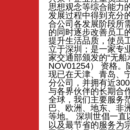
思想观念等综合能力
发展过程中得到充分
合公司各发展阶段所
的同时逐步改善员工
提升生活品质，使员
立于深圳；是一家专
家交通部颁发的“无船承
NOV01254） 资
现已在天津、青岛、
分公司，并拥有近30
与各界伙伴的长期合
全球，我们主要服务
巴、欧洲、地东、非
等地。 深圳世倡一直
以及最节省的服务为宗