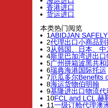
海运进口
香港进口
货运进口
本类热门阅览
1
ABIDJAN SAFELY
2
代理出口小商品到
3
从韩国、日本、中
4
斯里巴加湾进出口
5
广州拼箱波黑共和
6
瑞典海港国际托运
7
厄瓜多尔Benefits of
8
海运货物伯明翰
9
基隆进出口物流代
10
FCL and LCL,赫
11
一级订舱代理澳