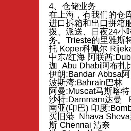
4、仓储业务
在上海，有我们的仓库
进口拆箱和出口拼箱
拨、派送、日夜24小
务。Trieste的里雅斯特 
托 Koper科佩尔 Rij
中东/红海 阿联酋:Duba
迦 Abu Dhabi阿布扎
伊朗:Bandar Abbs
波斯湾:Bahrain巴林
阿曼:Muscat马斯喀特
沙特:Dammam达曼 R
南亚(印巴) 印度:Bomb
买旧港 Nhava She
斯 Chennai 清奈 