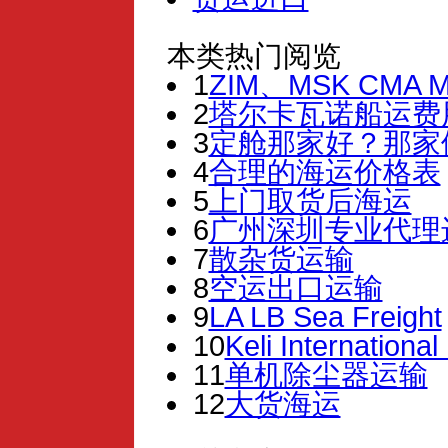
本类热门阅览
1
ZIM、MSK CMA 
2
塔尔卡瓦诺船运费
3
定舱那家好？那家
4
合理的海运价格表
5
上门取货后海运
6
广州深圳专业代理
7
散杂货运输
8
空运出口运输
9
LA LB Sea Freight
10
Keli International
11
单机除尘器运输
12
大货海运