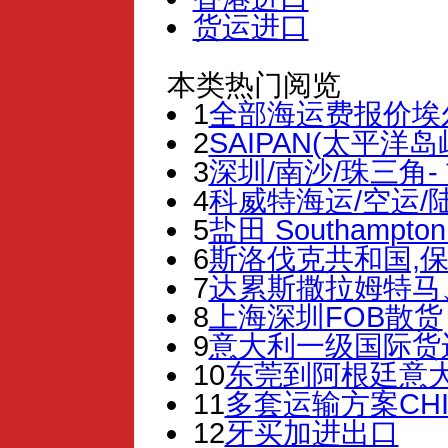
货运进口
本类热门阅览
1
全部海运费报价埃尔
2
SAIPAN(太平洋岛屿)
3
深圳/南沙/珠三角-
4
科威特海运/空运/
5
盐田 Southampt
6
斯洛伐克共和国,保
7
达累斯撒拉姆特马
8
上海深圳FOB散货
9
意大利一级国际货
10
东莞到阿根廷意
11
多套运输方案CH
12
牙买加进出口