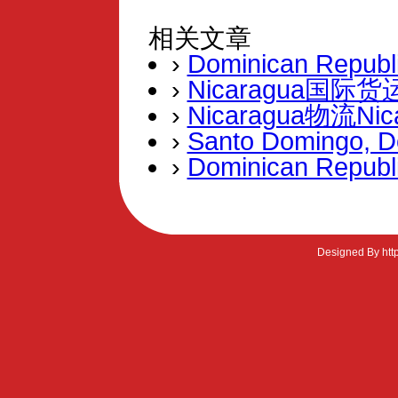
相关文章
›
Dominican Republi
›
Nicaragua国际
›
Nicaragua物流Nic
›
Santo Domingo, 
›
Dominican Republ
Designed By htt