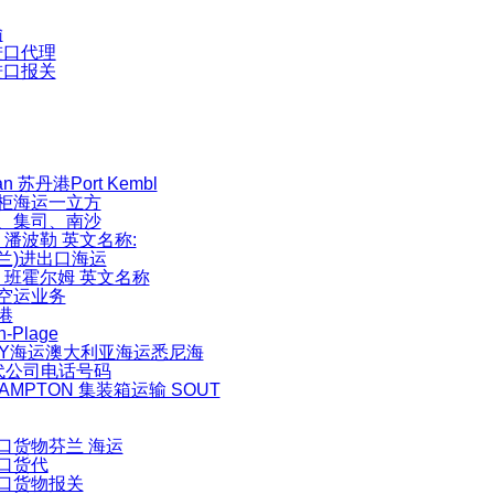
输
进口代理
进口报关
dan 苏丹港Port Kembl
柜海运一立方
、集司、南沙
 潘波勒 英文名称:
波兰)进出口海运
 班霍尔姆 英文名称
空运业务
港
n-Plage
EY海运澳大利亚海运悉尼海
代公司电话号码
AMPTON 集装箱运输 SOUT
口货物芬兰 海运
口货代
口货物报关