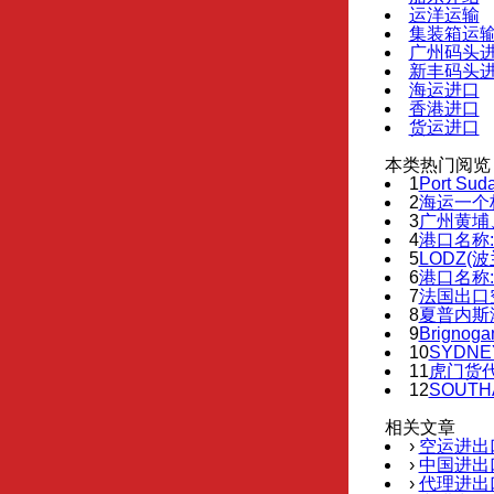
运洋运输
集装箱运
广州码头
新丰码头
海运进口
香港进口
货运进口
本类热门阅览
1
Port Su
2
海运一个
3
广州黄埔
4
港口名称:
5
LODZ(
6
港口名称:
7
法国出口
8
夏普内斯
9
Brignoga
10
SYDN
11
虎门货
12
SOUTH
相关文章
›
空运进出
›
中国进出
›
代理进出